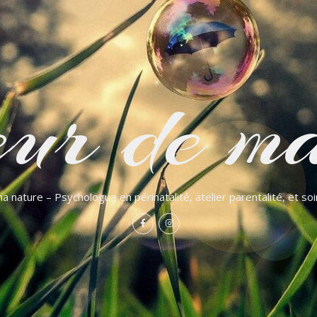
ur de ma
a nature – Psychologue en périnatalité, atelier parentalité, et so