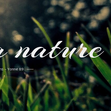
 nature
ins – Yonne 89