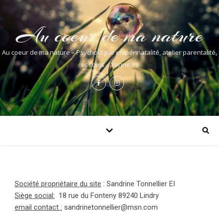
Au coeur de ma nature
Au coeur de ma nature – Psychologue en périnatalité, atelier parentalité,
et soins – Yonne 89
Société propriétaire du site
:
Sandrine Tonnellier EI
Siège social:
18 rue du Fonteny
89240 Lindry
email contact :
sandrinetonnellier@msn.com