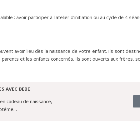
lable : avoir participer à l’atelier d’initiation ou au cycle de 4 sé
peuvent avoir lieu dès la naissance de votre enfant. Ils sont destin
 parents et les enfants concernés. Ils sont ouverts aux frères, 
ES AVEC BEBE
r en cadeau de naissance,
baptême…