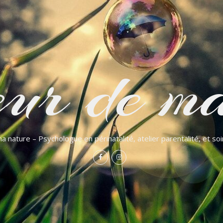
ur de ma
a nature – Psychologue en périnatalité, atelier parentalité, et so