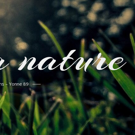
 nature
ins – Yonne 89