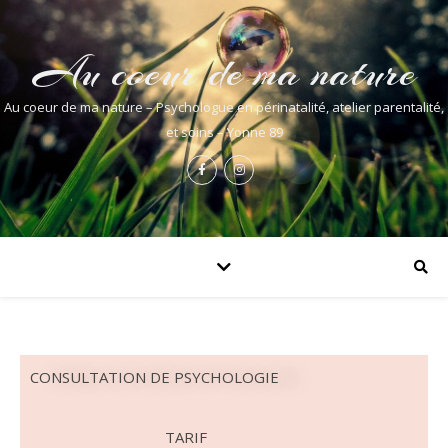
Au coeur de ma nature
Au coeur de ma nature – Psychologue en périnatalité, atelier parentalité,
et soins – Yonne 89
CONSULTATION DE PSYCHOLOGIE
TARIF